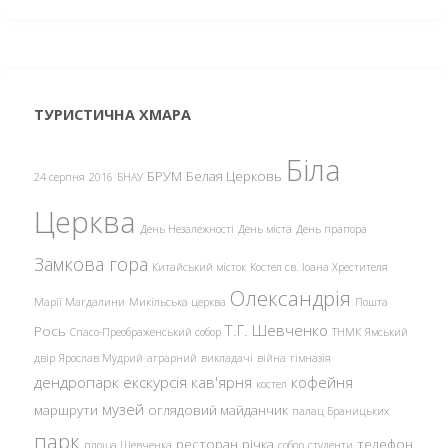
ТУРИСТИЧНА ХМАРА
Біла
БРУМ
Белая Церковь
24 серпня
2016
БНАУ
Церква
День Незалежності
День міста
День прапора
Замкова гора
Китайський місток
Костел св. Іоана Хрестителя
Олександрія
Марії Магдалини
Микільська церква
Пошта
Т.Г. Шевченко
Рось
Спасо-Преображенський собор
ТНМК
Ямський
двір
Ярослав Мудрий
аграрний
викладачі
війна
гімназія
дендропарк
екскурсія
кав'ярня
кофейня
костел
музей
маршрути
оглядовий майданчик
палац Браницьких
парк
ресторан
річка
телефон
площа Шевченка
собор
студенти