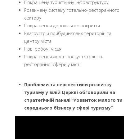
Покращену туристичну інфраструктуру
Розвинену систему готельно-ресторанного
сектору
Покращення дорожнього покриття
Благоустрій прибудинкових територій та
центру міста
Нові робочі місця
Покращення якості послуг готельно-
ресторанної сфери у місті
Проблеми та перспективи розвитку
туризму у Білій Церкві обговорили на
стратегічній панелі “Розвиток малого та
середнього бізнесу у сфері туризму”