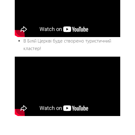
В Білій Церкві буде створено туристичний
кластер!