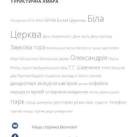
ТУРИСТИЧНА ХМАРА
Біла
БРУМ
Белая Церковь
24 серпня
2016
БНАУ
Церква
День Незалежності
День міста
День прапора
Замкова гора
Китайський місток
Костел св. Іоана Хрестителя
Олександрія
Марії Магдалини
Микільська церква
Пошта
Т.Г. Шевченко
Рось
Спасо-Преображенський собор
ТНМК
Ямський
двір
Ярослав Мудрий
аграрний
викладачі
війна
гімназія
дендропарк
екскурсія
кав'ярня
кофейня
костел
музей
маршрути
оглядовий майданчик
палац Браницьких
парк
ресторан
річка
телефон
площа Шевченка
собор
студенти
торгова площа
торгові ряди
університет
Наша сторінка Вконтакті