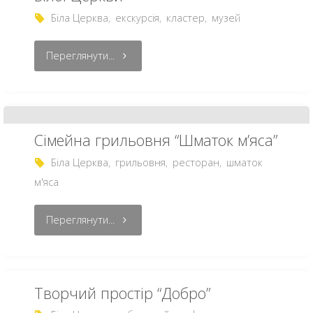
Біла Церква
,
екскурсія
,
кластер
,
музей
Переглянути...
Сімейна грильовня “Шматок м’яса”
Біла Церква
,
грильовня
,
ресторан
,
шматок
м'яса
Переглянути...
Творчий простір “Добро”