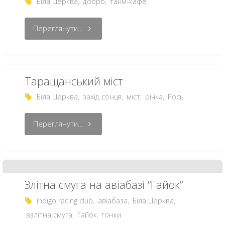
Біла Церква
,
добро
,
тайм-кафе
Переглянути...
Таращанський міст
Біла Церква
,
захід сонця
,
міст
,
річка
,
Рось
Переглянути...
Злітна смуга на авіабазі “Гайок”
indigo racing club
,
авіабаза
,
Біла Церква
,
взлітна смуга
,
Гайок
,
гонки