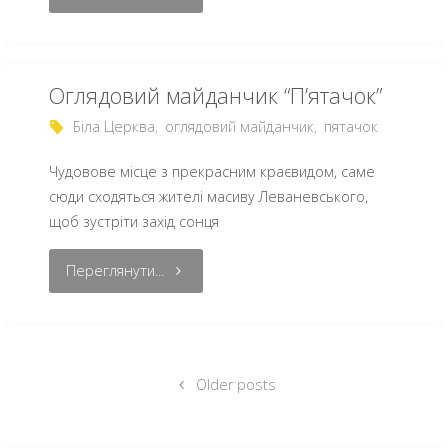
Оглядовий майданчик “П’ятачок”
Біла Церква
,
оглядовий майданчик
,
пятачок
Чудовове місце з прекрасним краєвидом, саме
сюди сходяться жителі масиву Леваневського,
щоб зустріти захід сонця
Переглянути...
Older posts