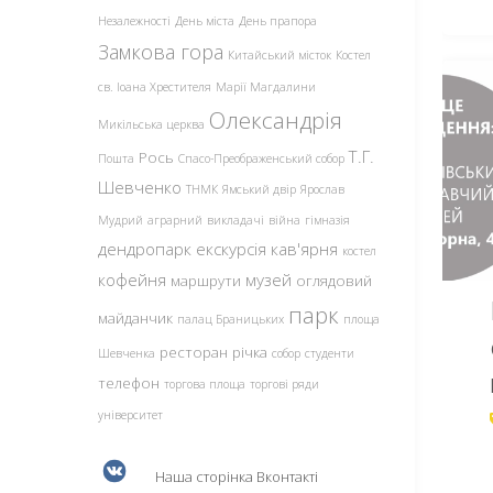
Незалежності
День міста
День прапора
Замкова гора
Китайський місток
Костел
св. Іоана Хрестителя
Марії Магдалини
Олександрія
Микільська церква
Т.Г.
Рось
Пошта
Спасо-Преображенський собор
Шевченко
ТНМК
Ямський двір
Ярослав
Мудрий
аграрний
викладачі
війна
гімназія
дендропарк
екскурсія
кав'ярня
костел
кофейня
музей
маршрути
оглядовий
парк
майданчик
палац Браницьких
площа
ресторан
річка
Шевченка
собор
студенти
телефон
торгова площа
торгові ряди
університет
Наша сторінка Вконтакті