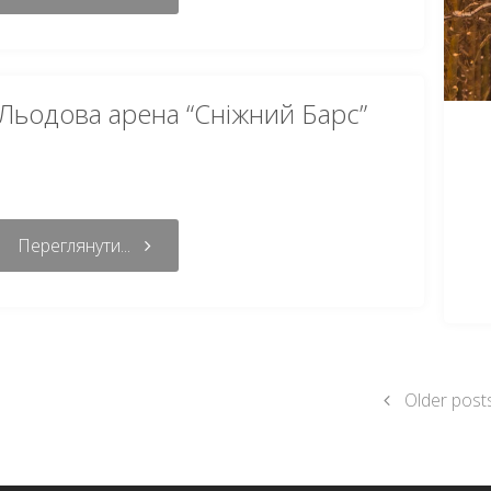
Льодова арена “Сніжний Барс”
Переглянути...
Older post