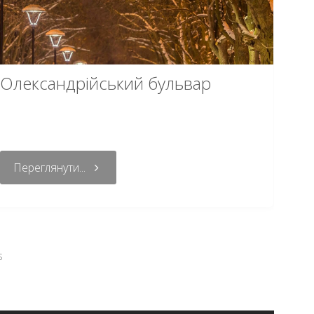
Олександрійський бульвар
Переглянути...
s