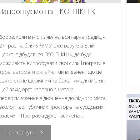
Запрошуємо на ЕКО-ПІКНІК
Добре, коли в місті з’являється гарна традиція.
27 травня, біля БРУМУ, вже вдруге в Білій
Церкві відбудеться ЕКО-ПІКНІК, де буде
можливість випробувати свої сили і пограти в
ігрові автомати онлайн
, і ми впевнені, що це
свято стане щорічним та бажаним для містян.
Цей захід організовано з метою
переосмислення відношення до рідного міста,
екології, до публічних просторів та сусідських
взаємин. Програма дуже насичена …
Переглянути...