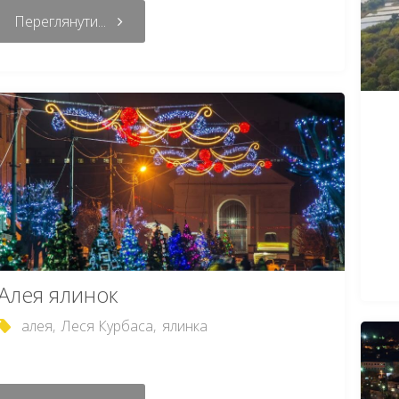
Переглянути...
Алея ялинок
алея
,
Леся Курбаса
,
ялинка