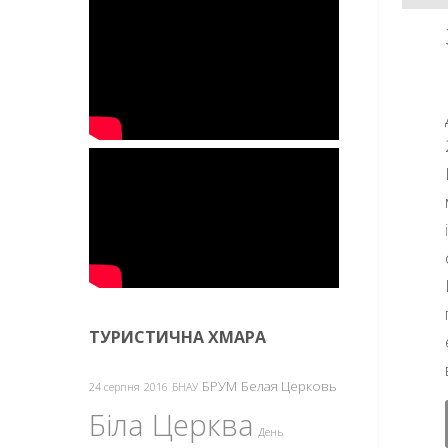
ТУРИСТИЧНА ХМАРА
БРУМ
Белая Церковь
24 серпня
2016
БНАУ
Біла Церква
День