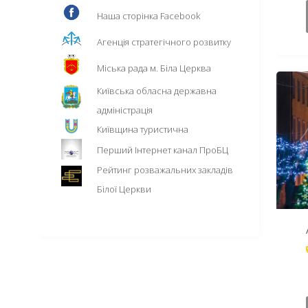
Наша сторінка Facebook
Агенція стратегічного розвитку
Міська рада м. Біла Церква
Київська обласна державна
адміністрація
Київщина туристична
Перший Інтернет канал ПроБЦ
Рейтинг розважальних закладів
Білої Церкви