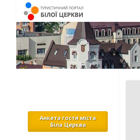
Анкета гостя міста
Біла Церква