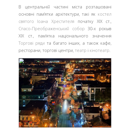
В центральній частині міста розташовані
основні пам’ятки архітектури, такі як
костел
святого Іоана Хрестителя
початку XIX ст.,
Спасо-Преображенський собор
30-х рокыв
XIX ст., пам’ятка національного значення
Торгові ряди
та багато інших, а також кафе,
ресторани, торгові центри,
театр
і
кінотеатр
.