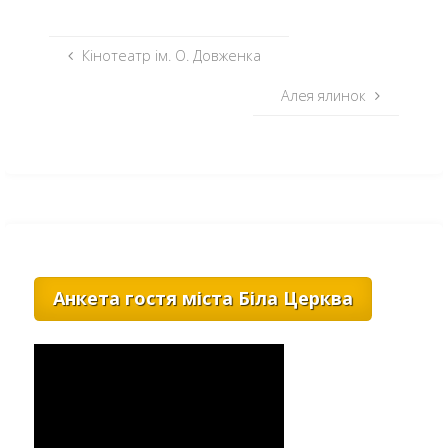
Кінотеатр ім. О. Довженка
Алея ялинок
Анкета гостя міста Біла Церква