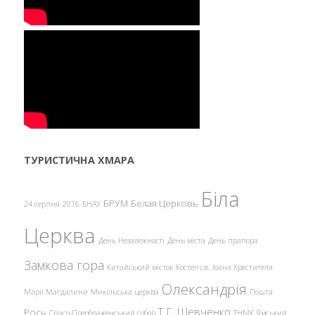
ТУРИСТИЧНА ХМАРА
Біла
БРУМ
Белая Церковь
24 серпня
2016
БНАУ
Церква
День Незалежності
День міста
День прапора
Замкова гора
Китайський місток
Костел св. Іоана Хрестителя
Олександрія
Марії Магдалини
Микільська церква
Пошта
Т.Г. Шевченко
Рось
Спасо-Преображенський собор
ТНМК
Ямський