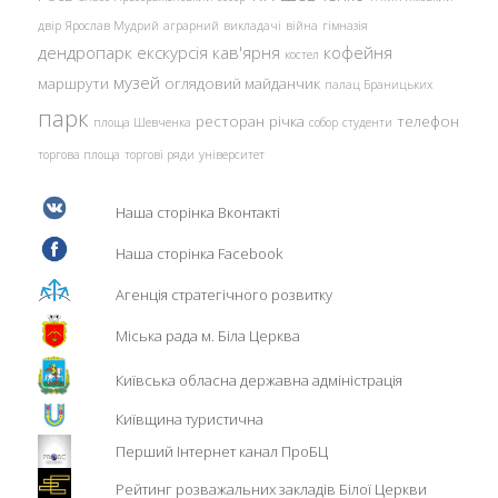
двір
Ярослав Мудрий
аграрний
викладачі
війна
гімназія
дендропарк
екскурсія
кав'ярня
кофейня
костел
музей
маршрути
оглядовий майданчик
палац Браницьких
парк
ресторан
річка
телефон
площа Шевченка
собор
студенти
торгова площа
торгові ряди
університет
Наша сторінка Вконтакті
Наша сторінка Facebook
Агенція стратегічного розвитку
Міська рада м. Біла Церква
Київська обласна державна адміністрація
Київщина туристична
Перший Інтернет канал ПроБЦ
Рейтинг розважальних закладів Білої Церкви