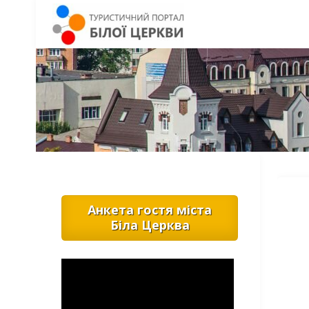
Анкета гостя міста
Біла Церква