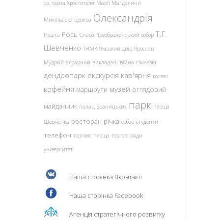
св. Іоана Хрестителя
Марії Магдалини
Олександрія
Микільська церква
Т.Г.
Рось
Пошта
Спасо-Преображенський собор
Шевченко
ТНМК
Ямський двір
Ярослав
Мудрий
аграрний
викладачі
війна
гімназія
дендропарк
екскурсія
кав'ярня
костел
кофейня
музей
маршрути
оглядовий
парк
майданчик
палац Браницьких
площа
ресторан
річка
Шевченка
собор
студенти
телефон
торгова площа
торгові ряди
університет
Наша сторінка Вконтакті
Наша сторінка Facebook
Агенція стратегічного розвитку