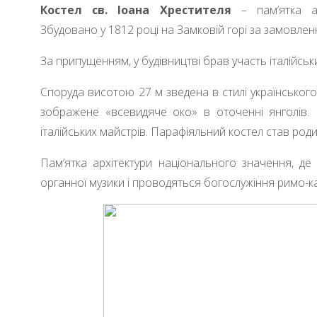
Костел св. Іоана Хрестителя
– пам’ятка ар
Збудовано у 1812 році на Замковій горі за замовле
За припущенням, у будівництві брав участь італійськ
Споруда висотою 27 м зведена в стилі українського
зображене «всевидяче око» в оточенні янголів. 
італійських майстрів. Парафіяльний костел став р
Пам’ятка архітектури національного значення, де
органної музики і проводяться богослужіння римо-