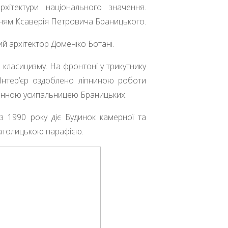
хітектури національного значення.
нням Ксаверія Петровича Браницького.
ий архітектор Доменіко Ботані.
 класицизму. На фронтоні у трикутнику
Інтер’єр оздоблено ліпниною роботи
одинною усипальницею Браницьких.
 з 1990 року діє Будинок камерної та
католицькою парафією.