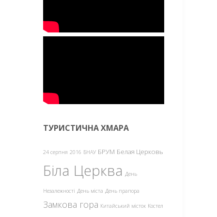
ТУРИСТИЧНА ХМАРА
БРУМ
Белая Церковь
24 серпня
2016
БНАУ
Біла Церква
День
Незалежності
День міста
День прапора
Замкова гора
Китайський місток
Костел