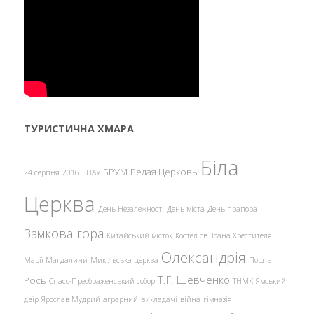
ТУРИСТИЧНА ХМАРА
Біла
БРУМ
Белая Церковь
24 серпня
2016
БНАУ
Церква
День Незалежності
День міста
День прапора
Замкова гора
Китайський місток
Костел св. Іоана Хрестителя
Олександрія
Марії Магдалини
Микільська церква
Пошта
Т.Г. Шевченко
Рось
Спасо-Преображенський собор
ТНМК
Ямський
двір
Ярослав Мудрий
аграрний
викладачі
війна
гімназія