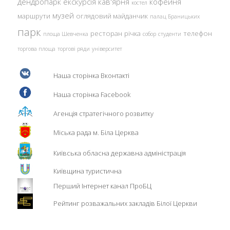
дендропарк
екскурсія
кав'ярня
кофейня
костел
музей
маршрути
оглядовий майданчик
палац Браницьких
парк
ресторан
річка
телефон
площа Шевченка
собор
студенти
торгова площа
торгові ряди
університет
Наша сторінка Вконтакті
Наша сторінка Facebook
Агенція стратегічного розвитку
Міська рада м. Біла Церква
Київська обласна державна адміністрація
Київщина туристична
Перший Інтернет канал ПроБЦ
Рейтинг розважальних закладів Білої Церкви