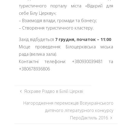
туристичного порталу міста «Відкрий для
себе Білу Церкву»;
– Взаємодія влади, громади та бізнесу;
– Створення туристичного кластеру.
Захід відбудеться
7 грудня, початок – 11:00
Місце проведення: Білоцерківська міська
рада (велика зала).
Контактні телефони: +380930039481 та
+380678936806
Яскраве Різдво в Білій Церкві
Нагородження переможців Всеукраїнського
дитячого літературного конкурсу
ПероДактиль 2016